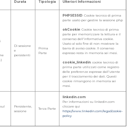
Durata
Tipologia
Ulteriori Informazioni
PHPSESSID
: Cookie tecnico di prima
parte usato per gestire la sessione php
okCookie
: Cookie tecnico di prima
parte per memorizzare la lettura e il
consenso dell'informativa cookie.
i
Usato al solo fine di non mostrare la
Di sessione
Prima
barra di avviso cookie. Il consenso
e
Parte
espresso resta in memoria sei mesi.
one
persistenti
.)
cookie_linkedin
: cookie tecnico di
prima parte utilizzati come registro
delle preferenze espresse dall'utente
per il tracciamento dei dati. Questi
cookie rimangono in memoria sei
mesi.
linkedin.com
Per informazioni su linkedin.com
 sul
Persistente,
cliccare qui
Terza Parte
sessione
https://www.linkedin.com/legal/cookie-
policy