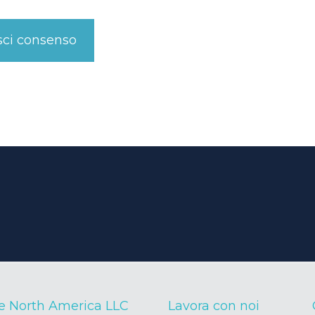
sci consenso
e North America LLC
Lavora con noi