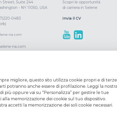
n Street, Suite 244
Scopri le opportunità
shington - NY 11050, USA
di carriera in Selene
77)220-0483
Invia il CV
rk)
lene-na.com
/selene-na.com
pre migliore, questo sito utilizza cookie propri e di terze
parti potranno anche essere di profilazione. Leggi la nostr
i più oppure vai su “Personalizza” per gestire le tue
 alla memorizzazione dei cookie sul tuo dispositivo.
estra accetti la memorizzazione dei soli cookie necessari.
ce etico
|
Modello Organizzativo 231
|
Privacy Policy
|
Cookie Policy
|
Ri