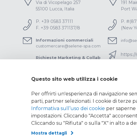
Via di Vicopelago 257
191 Mai
55100 Lucca, Italia
Port Wa
P. +39 0583 37111
P. #(8
F. +39 0583 371137/8
(New Yo
Informazioni commerciali
info@se
customercare@selene-spa.com
https:/
Richieste Marketing & Collab
marketing@selene-spa.com
Informazioni Generali
Questo sito web utilizza i cookie
info@selene-spa.com
Per offrirti un'esperienza di navigazione sem
parti, partner selezionati. I cookie di terze 
Informativa sull’uso dei cookie
per saperne d
impostazioni. Cliccando "Accetta" acconsenti
Cliccando su "Rifiuta" o sulla "X" in alto a d
Segnalazione illeciti
|
Contatti
|
Politica integrata
|
Codi
Mostra dettagli
SELENE S.P.A. - C.F. e P. IVA 00130710460 - REA 53631/LU