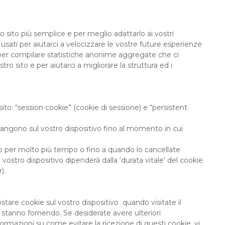
o sito più semplice e per meglio adattarlo ai vostri
usati per aiutarci a velocizzare le vostre future esperienze
ie per compilare statistiche anonime aggregate che ci
o sito e per aiutarci a migliorare la struttura ed i
sito: “session cookie” (cookie di sessione) e “persistent
angono sul vostro dispositivo fino al momento in cui
vo per molto più tempo o fino a quando lo cancellate
stro dispositivo dipenderà dalla ‘durata vitale’ del cookie
).
stare cookie sul vostro dispositivo quando visitate il
he stanno fornendo. Se desiderate avere ulteriori
formazioni su come evitare la ricezione di questi cookie, vi