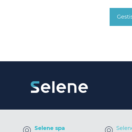
Gesti
Selene spa
Selen