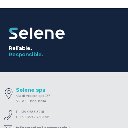
Reliable.
Responsible.
Selene spa
Via di Vicopelago 257
55100 Lucca, Italia
P. +39 0583 37111
F. +39 0583 371137/8
Informazioni commerciali