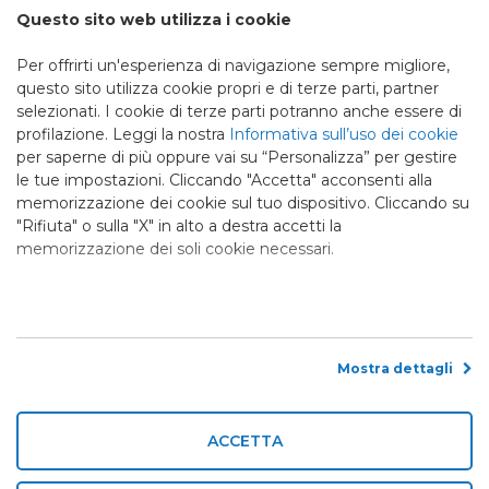
Questo sito web utilizza i cookie
Lavora con noi
Scopri le opportunità
Per offrirti un'esperienza di navigazione sempre migliore,
di carriera in Selene
questo sito utilizza cookie propri e di terze parti, partner
Invia il CV
selezionati. I cookie di terze parti potranno anche essere di
profilazione. Leggi la nostra
Informativa sull’uso dei cookie
per saperne di più oppure vai su “Personalizza” per gestire
Certificazioni
le tue impostazioni. Cliccando "Accetta" acconsenti alla
memorizzazione dei cookie sul tuo dispositivo. Cliccando su
"Rifiuta" o sulla "X" in alto a destra accetti la
memorizzazione dei soli cookie necessari.
UNI EN ISO 9001:2015
UNI EN ISO 14001:2015
Certificato N.60
Certificato N.252
Stabilimento di Santa Margherita
Social
Mostra dettagli
ACCETTA